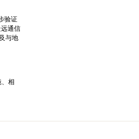
步验证
最远通信
及与地
镜、相