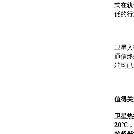
式在轨
低的行
卫星入
通信终
端均已
值得关
卫星热
20℃