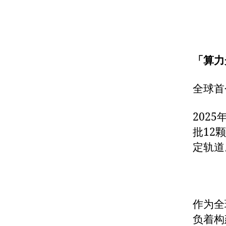
「算力
全球首
202
批12
定轨道
作为全
负着构