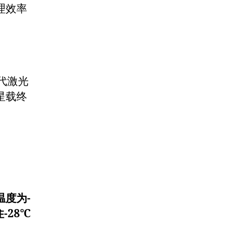
理效率
。
代激光
星载终
度为-
-28℃