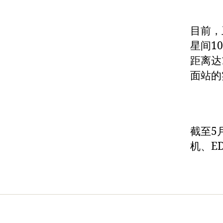
目前，
星间1
距离达
面站的
截至5
机、E