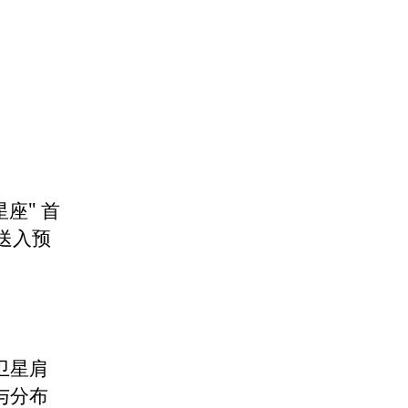
座" 首
送入预
卫星肩
与分布