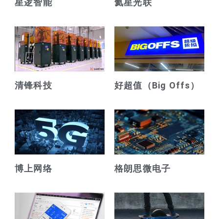
星逻智能
氦星光联
清锋科技
好超值（Big Offs）
博上网络
格朗思微电子