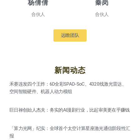
杨倩倩
秦岗
合伙人
合伙人
远瞻团队
新闻动态
禾赛连发四个王炸：6D全彩SPAD-SoC、4320线激光雷达、
空间智能硬件、机器人动力模组
巨日禄创始人杰夫：务实的AI漫剧行业，比起审美更在乎赚钱
「算力光网」纪实：全球首个太空计算星座激光通信阶段性汇
报