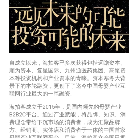
自成立以来，海拍客已多次获得包括远瞻资本、
顺为资本、复星国际、九州通医药集团、高瓴资
本等投资机构和产业资本的青睐。资本寒冬大背
景下的本轮融资，更创下了迄今中国母婴产业互
联网行业最大的一笔融资。
海拍客成立于2015年，是国内领先的母婴产业
B2B2C平台。通过产业赋能，将品牌、知识、消
费理念带给下沉市场的消费者，成为汇聚品牌
方、经销商、实体店和消费者于一体的中国首家
母婴产业互联网平台。目前，海拍客在全国已拥