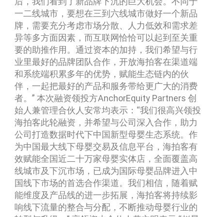
后，我们看到了新品牌下沉的巨大机会。不同于
一二线城市，要想在三到六线城市做好一个新品
牌，需要充分考虑市场分散、人力低效和需求差
异等多方面因素，而互联网恰恰可以起到至关重
要的助推作用。通过资本的加持，我们希望与行
业里最好的品牌团队合作，开放海拍客在渠道端
和系统端积累多年的优势，赋能生态链内的伙
伴，一起把最好的产品和服务带给更广大的消费
者。” 本次融资领投方AnchorEquity Partners 创
始人兼管理合伙人安常均表示：“我们很高兴领投
海拍客此轮融资，并希望与公司深入合作，助力
公司打造数据时代下中国新型母婴生态系统。作
为中国最大线下母婴交易及信息平台，海拍客有
效赋能全国近二十万家母婴实体店，全面覆盖高
线城市及下沉市场，已成为国际母婴品牌进入中
国线下市场的首选合作渠道。我们相信，随着赋
能维度及产品线的进一步拓展，海拍客将持续影
响线下流量的整合与分配，不断推动母婴行业的