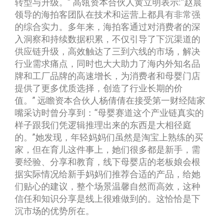
转型与升级。” 高瓴资本合伙人黄立明表示:“赵晨
领导的海拍客团队在技术和运营上都具有非常强
的综合实力。多年来，海拍客通过对消费者的深
入洞察和持续数据积累，不仅引导了下沉渠道的
供应链升级，高效触达了三到六线的市场，解决
行业需求痛点，同时也大大助力了海内外知名品
牌和工厂品牌的高速增长，为消费者和母婴门店
提供了更多优质选择，创造了行业长期的价
值。” 远瞻资本合伙人杨倩倩在接受第一财经陆家
嘴采访时曾分享到：“母婴赛道这个产业链真实的
样子跟我们凭逻辑推理出来的东西是大相径庭
的。”她发现，年轻妈妈们虽然是淘宝上熟练的买
家，但在育儿这件事上，她们很多都是新手，需
要经验、分享和教育，线下母婴店的老板娘会根
据实际情况给新手妈妈们推荐合适的产品，给她
们贴心的建议，整个场景温馨自然而高效，这种
信任和知识分享是线上很难做到的。这恰恰是下
沉市场的优势所在。